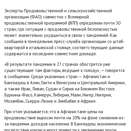
Эксперты Продовольственной и сельскохозяйственной
организации (ФАО) совместно с Всемирной
продовольственной программой (ВПП) определили почти 30
стран, где ситуация с продовольственной безопасностью
может значительно ухудшиться в связи с пандемией. Как
сообщила в понедельник пресс-служба организации со штаб-
квартирой в итальянской столице, соответствующие данные
содержатся в последнем совместном докладе.
«В результате пандемии в 27 странах обострятся уже
существующие там факторы, ведущие к голоду», — говорится
в сообщении. Среди указанных стран — Афганистан и
Бангладеш в Азии, Гаити и Венесуэла и Центральной Америки,
а также Ирак, Ливан, Судан и Сирия на Ближнем Востоке,
Буркина-Фасо, Камерун, Либерия, Мали, Нигер, Нигерия,
Мозамбик, Сьерра-Леоне и Зимбабве в Африке.
При этом указывается, что в Афганистане цены на
продовольствие выросли почти на 20% на фоне снижения из-
за пандемии доходов населения. В Бангладеш экономические
последствия кризиса могут привести к увеличению почти