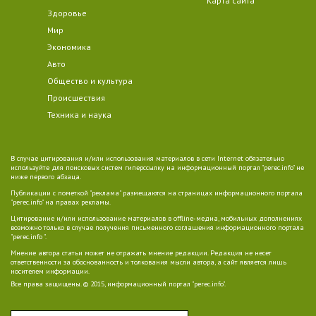
Карта сайта
Здоровье
Мир
Экономика
Авто
Общество и культура
Происшествия
Техника и наука
В случае цитирования и/или использования материалов в сети Internet обязательно
используйте для поисковых систем гиперссылку на информационный портал "perec.info" не
ниже первого абзаца.
Публикации с пометкой "реклама" размещаются на страницах информационного портала
"perec.info" на правах рекламы.
Цитирование и/или использование материалов в offline-медиа, мобильных дополнениях
возможно только в случае получения письменного соглашения информационного портала
"perec.info ".
Мнение автора статьи может не отражать мнение редакции. Редакция не несет
ответственности за обоснованность и толкования мысли автора, а сайт является лишь
носителем информации.
Все права защищены. © 2015, информационный портал "perec.info".