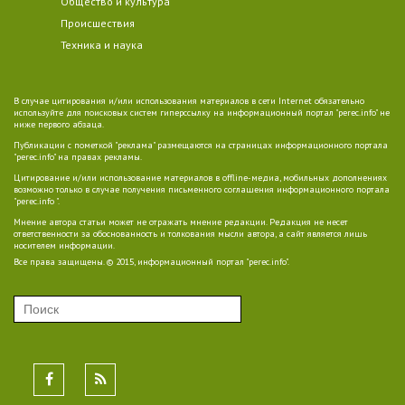
Общество и культура
Происшествия
Техника и наука
В случае цитирования и/или использования материалов в сети Internet обязательно
используйте для поисковых систем гиперссылку на информационный портал "perec.info" не
ниже первого абзаца.
Публикации с пометкой "реклама" размещаются на страницах информационного портала
"perec.info" на правах рекламы.
Цитирование и/или использование материалов в offline-медиа, мобильных дополнениях
возможно только в случае получения письменного соглашения информационного портала
"perec.info ".
Мнение автора статьи может не отражать мнение редакции. Редакция не несет
ответственности за обоснованность и толкования мысли автора, а сайт является лишь
носителем информации.
Все права защищены. © 2015, информационный портал "perec.info".