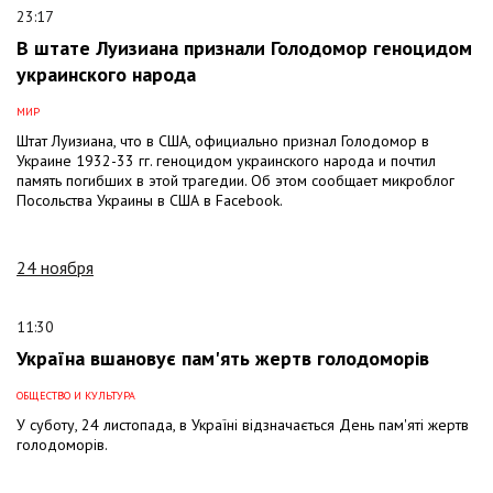
23:17
В штате Луизиана признали Голодомор геноцидом
украинского народа
МИР
Штат Луизиана, что в США, официально признал Голодомор в
Украине 1932-33 гг. геноцидом украинского народа и почтил
память погибших в этой трагедии. Об этом сообщает микроблог
Посольства Украины в США в Facebook.
24 ноября
11:30
Україна вшановує пам'ять жертв голодоморів
ОБЩЕСТВО И КУЛЬТУРА
У суботу, 24 листопада, в Україні відзначається День пам'яті жертв
голодоморів.