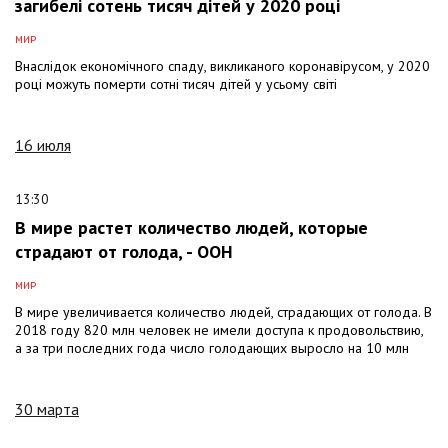
загибелі сотень тисяч дітей у 2020 році
МИР
Внаслідок економічного спаду, викликаного коронавірусом, у 2020
році можуть померти сотні тисяч дітей у усьому світі
16 июля
13:30
В мире растет количество людей, которые
страдают от голода, - ООН
МИР
В мире увеличивается количество людей, страдающих от голода. В
2018 году 820 млн человек не имели доступа к продовольствию,
а за три последних года число голодающих выросло на 10 млн
30 марта