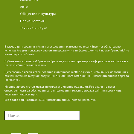
Авто
Общество и культура
Происшествия
Техника и наука
В случае цитирования и/или использования материалов в сети Internet обязательно
используйте для поисковых систем гиперссылку на информационный портал "perec.info" не
ниже первого абзаца.
Публикации с пометкой "реклама" размещаются на страницах информационного портала
"perec.info" на правах рекламы.
Цитирование и/или использование материалов в offline-медиа, мобильных дополнениях
возможно только в случае получения письменного соглашения информационного портала
"perec.info ".
Мнение автора статьи может не отражать мнение редакции. Редакция не несет
ответственности за обоснованность и толкования мысли автора, а сайт является лишь
носителем информации.
Все права защищены. © 2015, информационный портал "perec.info".