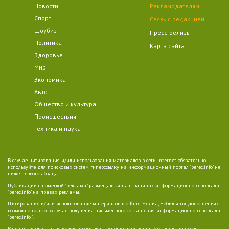
Новости
Рекламодателям
Спорт
Связь с редакцией
Шоубиз
Пресс-релизы
Политика
Карта сайта
Здоровье
Мир
Экономика
Авто
Общество и культура
Происшествия
Техника и наука
В случае цитирования и/или использования материалов в сети Internet обязательно
используйте для поисковых систем гиперссылку на информационный портал "perec.info" не
ниже первого абзаца.
Публикации с пометкой "реклама" размещаются на страницах информационного портала
"perec.info" на правах рекламы.
Цитирование и/или использование материалов в offline-медиа, мобильных дополнениях
возможно только в случае получения письменного соглашения информационного портала
"perec.info ".
Мнение автора статьи может не отражать мнение редакции. Редакция не несет