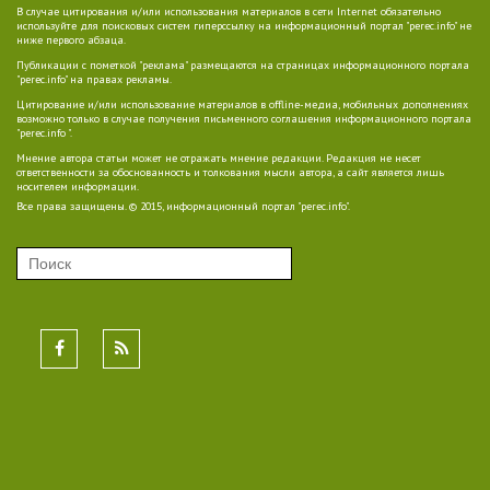
В случае цитирования и/или использования материалов в сети Internet обязательно
используйте для поисковых систем гиперссылку на информационный портал "perec.info" не
ниже первого абзаца.
Публикации с пометкой "реклама" размещаются на страницах информационного портала
"perec.info" на правах рекламы.
Цитирование и/или использование материалов в offline-медиа, мобильных дополнениях
возможно только в случае получения письменного соглашения информационного портала
"perec.info ".
Мнение автора статьи может не отражать мнение редакции. Редакция не несет
ответственности за обоснованность и толкования мысли автора, а сайт является лишь
носителем информации.
Все права защищены. © 2015, информационный портал "perec.info".