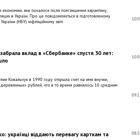
 економіки, яке почалося після пом'якшення карантину,
яцію в Україні. Про це повідомляється в підготовленому
10:
України (НБУ) інфляційному звіті
абрала вклад в «Сбербанке» спустя 30 лет:
10:
шло
ии Ковальчук в 1990 году открыла счет на имя внучки,
«деревянных» рублей, что в то время равнялось 10 средним
09:
08:
ко: українці віддають перевагу карткам та