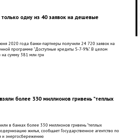
09:
только одну из 40 заявок на дешевые
июня 2020 года банки-партнеры получили 24 720 заявок на
09:
енной программе "Доступные кредиты 5-7-9%". В целом
 на сумму 381 млн грн
09:
взяли более 330 миллионов гривень "теплых
09:
чили в банках более 330 миллионов гривень "теплых
модернизацию жилья, сообщает Государственное агентство по
и и энергосбережению