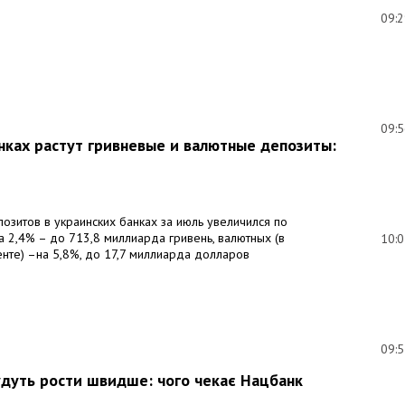
09:
09:
нках растут гривневые и валютные депозиты:
озитов в украинских банках за июль увеличился по
 2,4% – до 713,8 миллиарда гривень, валютных (в
10:
нте) –на 5,8%, до 17,7 миллиарда долларов
09:
будуть рости швидше: чого чекає Нацбанк