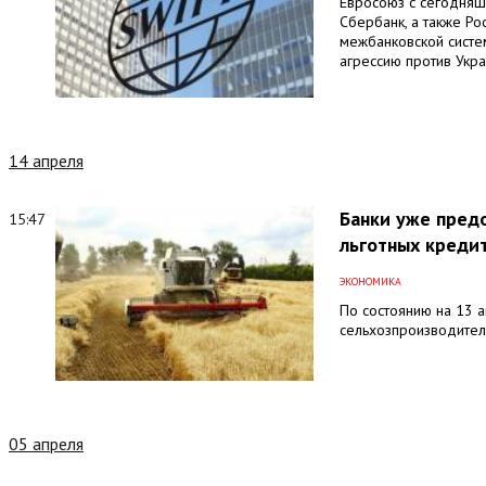
Евросоюз с сегодняшн
Сбербанк, а также Ро
межбанковской систем
агрессию против Укра
14 апреля
Банки уже пред
15:47
льготных креди
ЭКОНОМИКА
По состоянию на 13 
сельхозпроизводителе
05 апреля