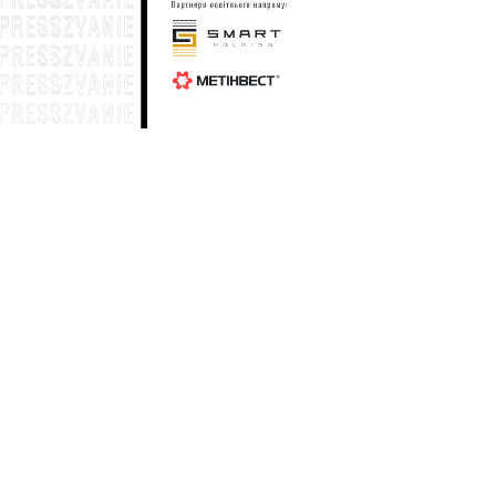
Генштаб: по состоянию на 19 июля
33
общие потери вражеской армии в
личном составе составили 1 428 930
солдат
18 июля
Генштаб: по состоянию на 18 июля
28
общие потери вражеской армии в
личном составе составили 1 427 410
солдат
17 июля
Генштаб: по состоянию на 17 июля
25
общие потери вражеской армии в
личном составе составили 1 425 990
солдат
15 июля
Генштаб: по состоянию на 15 июля
05
общие потери вражеской армии в
личном составе составили 1 423 280
солдат