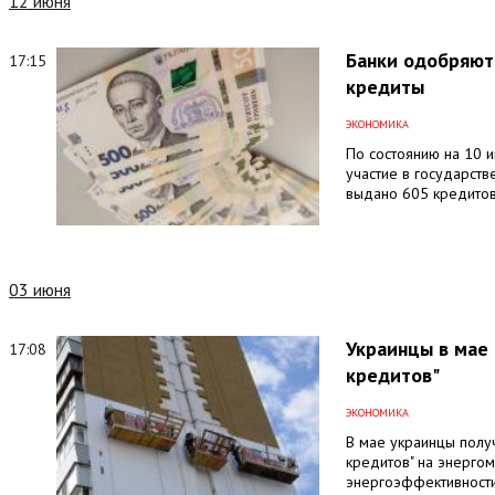
12 июня
Банки одобряют 
17:15
кредиты
ЭКОНОМИКА
По состоянию на 10 
участие в государств
выдано 605 кредитов
03 июня
Украинцы в мае 
17:08
кредитов"
ЭКОНОМИКА
В мае украинцы полу
кредитов" на энерго
энергоэффективност