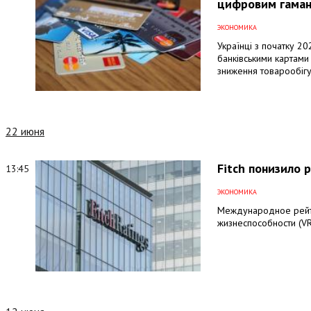
цифровим гама
ЭКОНОМИКА
Українці з початку 20
банківськими картами
зниження товарообігу
22 июня
Fitch понизило 
13:45
ЭКОНОМИКА
Международное рейтин
жизнеспособности (VR)