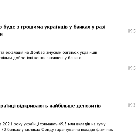
о буде з грошима українців у банках у разі
09:
и
 та ескалація на Донбасі змусили багатьох українців
скільки добре їхні кошти захищені у банках.
09:
країнці відкривають найбільше депозитів
09:
а 2021 року українці тримають 49,3 млн вкладів на суму
 70 банках-учасниках Фонду гарантування вкладів фізичних