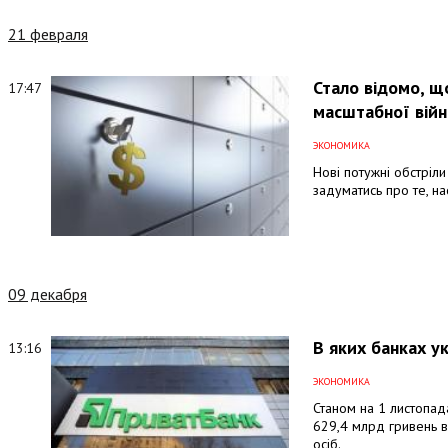
21 февраля
Стало відомо, щ
17:47
масштабної війн
ЭКОНОМИКА
Нові потужні обстріли
задуматись про те, на
09 декабря
В яких банках у
13:16
ЭКОНОМИКА
Станом на 1 листопад
629,4 млрд гривень в
осіб.