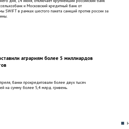
его дня, 14 июня, отключает крупнейший российский банк
ссельхозбанк и Московский кредитный банк от
ы SWIFT в рамках шестого пакета санкций против россии за
ины.
оставили аграриям более 5 миллиардов
тов
апреля, банки прокредитовали более двух тысяч
й на сумму более 5,4 млрд. гривень.