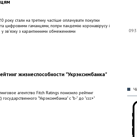
нцям
20 року стали на третину частіше оплачувати покупки
 та цифровими гаманцями, попри пандемію коронавірусу і
09:
 у зв'язку з карантинними обмеженнями
09:
рейтинг жизнеспособности "Укрэксимбанка"
Ч
говое агентство Fitch Ratings понизило рейтинг
 государственного "Укрэксимбанка" с "b-" до "ссс+"
09: