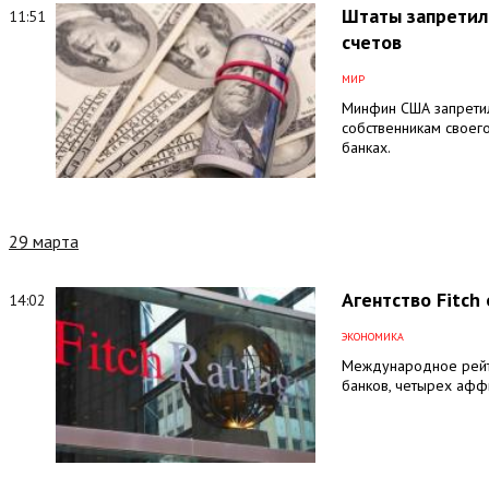
Штаты запретили
11:51
счетов
МИР
Минфин США запретил
собственникам своег
банках.
29 марта
Агентство Fitch
14:02
ЭКОНОМИКА
Международное рейтин
банков, четырех афф