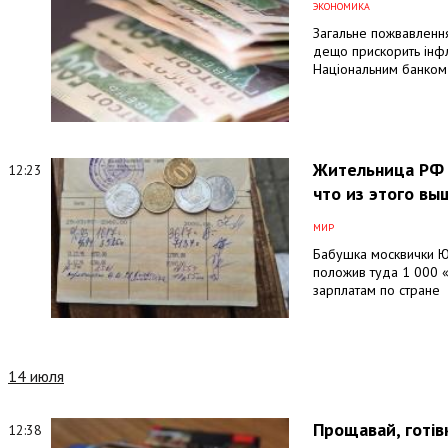
ЭКОНОМИКА
Загальне пожвавлення
дещо прискорить інфл
Національним банком 
Жительница РФ з
12:23
что из этого вы
МИР
Бабушка москвички Юл
положив туда 1 000 
зарплатам по стране
14 июля
Прощавай, готів
12:38