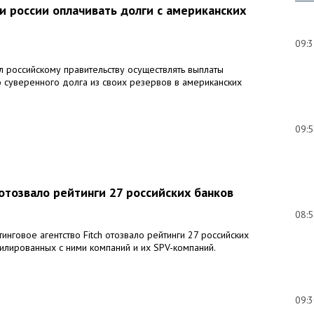
 россии оплачивать долги с американских
09:
 российскому правительству осуществлять выплаты
о суверенного долга из своих резервов в американских
09:
 отозвало рейтинги 27 российских банков
08:
говое агентство Fitch отозвало рейтинги 27 российских
илированных с ними компаний и их SPV-компаний.
09: