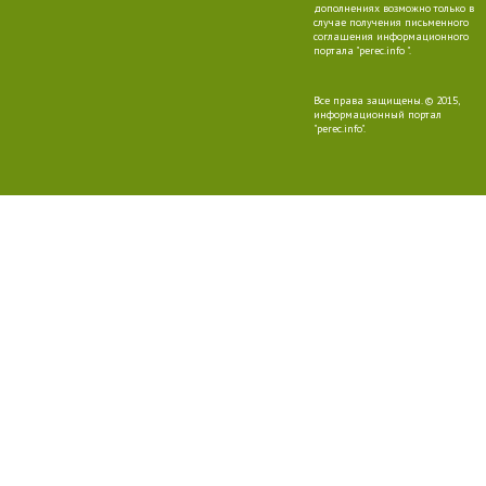
дополнениях возможно только в
случае получения письменного
соглашения информационного
портала "perec.info ".
Все права защищены. © 2015,
информационный портал
"perec.info".