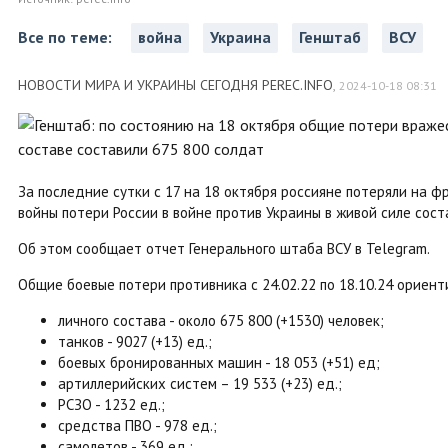
Все по теме:
война
Украина
Генштаб
ВСУ
НОВОСТИ МИРА И УКРАИНЫ СЕГОДНЯ PEREC.INFO
,
2024-10-18 08:31
За последние сутки с 17 на 18 октября россияне потеряли на ф
войны потери России в войне против Украины в живой силе сост
Об этом сообщает отчет Генерального штаба ВСУ в Telegram.
Общие боевые потери противника с 24.02.22 по 18.10.24 ориент
личного состава - около 675 800 (+1530) человек;
танков - 9027 (+13) ед.;
боевых бронированных машин - 18 053 (+51) ед;
артиллерийских систем – 19 533 (+23) ед.;
РСЗО - 1232 ед.;
средства ПВО - 978 ед.;
самолетов - 369 ед.;