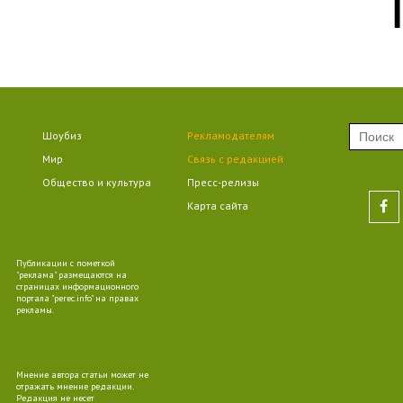
09
09
Шоубиз
Рекламодателям
Мир
Связь с редакцией
Общество и культура
Пресс-релизы
Карта сайта
09
Публикации с пометкой
"реклама" размещаются на
страницах информационного
портала "perec.info" на правах
рекламы.
10
Мнение автора статьи может не
отражать мнение редакции.
Редакция не несет