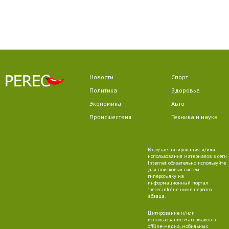
Новости
Спорт
Политика
Здоровье
Экономика
Авто
Происшествия
Техника и наука
В случае цитирования и/или
использования материалов в сети
Internet обязательно используйте
для поисковых систем
гиперссылку на
информационный портал
"perec.info" не ниже первого
абзаца.
Цитирование и/или
использование материалов в
offline-медиа, мобильных