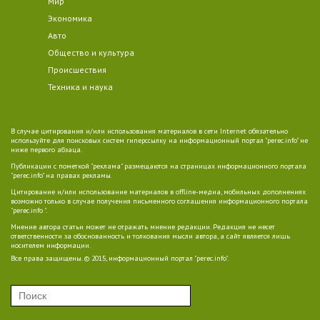
Мир
Экономика
Авто
Общество и культура
Происшествия
Техника и наука
В случае цитирования и/или использования материалов в сети Internet обязательно
используйте для поисковых систем гиперссылку на информационный портал "perec.info" не
ниже первого абзаца.
Публикации с пометкой "реклама" размещаются на страницах информационного портала
"perec.info" на правах рекламы.
Цитирование и/или использование материалов в offline-медиа, мобильных дополнениях
возможно только в случае получения письменного соглашения информационного портала
"perec.info ".
Мнение автора статьи может не отражать мнение редакции. Редакция не несет
ответственности за обоснованность и толкования мысли автора, а сайт является лишь
носителем информации.
Все права защищены. © 2015, информационный портал "perec.info".