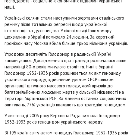
господарств - соціально-економічних підвалин української
нації.
Українські селяни стали наступними жертвами сталінського
режиму після тотальних репресій щодо української
інтелігенції та духівництва. У пікові місяці Голодомору
щохвилини в Україні помирало 24 людини. За короткий
проміжок часу Москва вбила більше трьох мільйонів українців.
Упродовж десятиліть Голодомор в радянській Україні
замовчувався. Дослідження з цієї трагедії розпочалися лише
наприкінці 80-х років минулого століття. Нині в Україні
Голодомор 1932-1933 років розцінюється як акт геноциду
українського народу, здійснений урядом СРСР шляхом
організації штучного масового голоду, який призвів до
багатомільйонних людських жертв у сільській місцевості на
території Української РСР. За даними останніх соціологічних
опитувань, 77% українців вважають цю трагедію геноцидом.
У листопаді 2006 року Верховна Рада визнала Голодомор
1932-1933 років геноцидом українського народу.
Зі 195 країн світу актом геноциду Голодомор 1932-1933 років