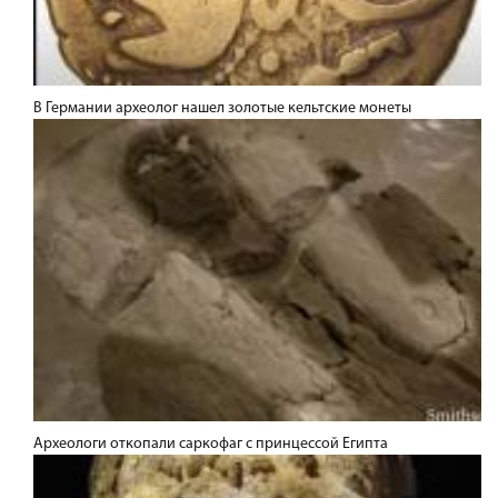
В Германии археолог нашел золотые кельтские монеты
Археологи откопали саркофаг с принцессой Египта