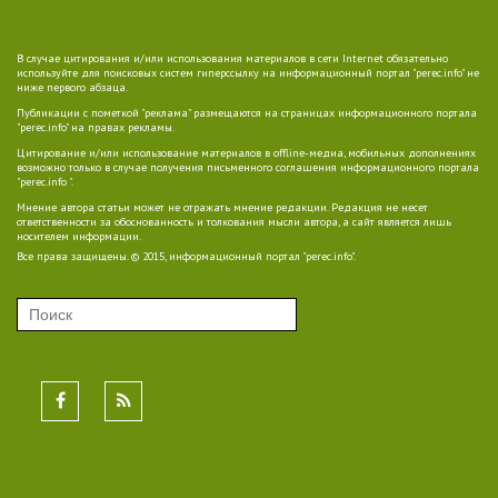
В случае цитирования и/или использования материалов в сети Internet обязательно
используйте для поисковых систем гиперссылку на информационный портал "perec.info" не
ниже первого абзаца.
Публикации с пометкой "реклама" размещаются на страницах информационного портала
"perec.info" на правах рекламы.
Цитирование и/или использование материалов в offline-медиа, мобильных дополнениях
возможно только в случае получения письменного соглашения информационного портала
"perec.info ".
Мнение автора статьи может не отражать мнение редакции. Редакция не несет
ответственности за обоснованность и толкования мысли автора, а сайт является лишь
носителем информации.
Все права защищены. © 2015, информационный портал "perec.info".