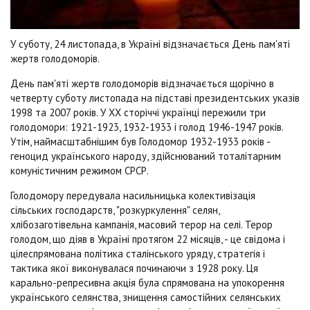
У суботу, 24 листопада, в Україні відзначається День пам'яті
жертв голодоморів.
День пам'яті жертв голодоморів відзначається щорічно в
четверту суботу листопада на підставі президентських указів
1998 та 2007 років. У ХХ сторіччі українці пережили три
голодомори: 1921-1923, 1932-1933 і голод 1946-1947 років.
Утім, наймасштабнішим був Голодомор 1932-1933 років -
геноцид українського народу, здійснюваний тоталітарним
комуністичним режимом СРСР.
Голодомору передувала насильницька колективізація
сільських господарств, "розкуркулення" селян,
хлібозаготівельна кампанія, масовий терор на селі. Терор
голодом, що діяв в Україні протягом 22 місяців, - це свідома і
цілеспрямована політика сталінського уряду, стратегія і
тактика якої виконувалася починаючи з 1928 року. Ця
карально-репресивна акція була спрямована на упокорення
українського селянства, знищення самостійних селянських