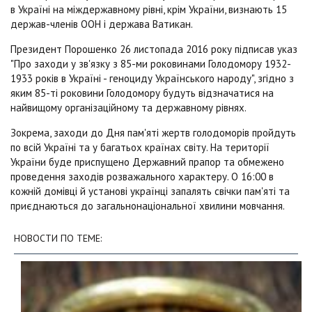
в Україні на міждержавному рівні, крім України, визнають 15
держав-членів ООН і держава Ватикан.
Президент Порошенко 26 листопада 2016 року підписав указ
"Про заходи у зв'язку з 85-ми роковинами Голодомору 1932-
1933 років в Україні - геноциду Українського народу", згідно з
яким 85-ті роковини Голодомору будуть відзначатися на
найвищому організаційному та державному рівнях.
Зокрема, заходи до Дня пам'яті жертв голодоморів пройдуть
по всій Україні та у багатьох країнах світу. На території
України буде приспущено Державний прапор та обмежено
проведення заходів розважального характеру. О 16:00 в
кожній домівці й установі українці запалять свічки пам'яті та
приєднаються до загальнонаціональної хвилини мовчання.
НОВОСТИ ПО ТЕМЕ: