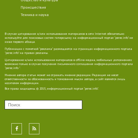
Происшествия
Техника и наука
В случае цитирования и/или использования материалов в сети Internet обязательно
используйте для поисковых систем гиперссылку на информационный портал "perec.info" не
ниже первого абзаца.
Публикации с пометкой "реклама" размещаются на страницах информационного портала
"perec.info" на правах рекламы.
Цитирование и/или использование материалов в offline-медиа, мобильных дополнениях
возможно только в случае получения письменного соглашения информационного портала
"perec.info ".
Мнение автора статьи может не отражать мнение редакции. Редакция не несет
ответственности за обоснованность и толкования мысли автора, а сайт является лишь
носителем информации.
Все права защищены. © 2015, информационный портал "perec.info".